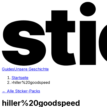
Guides
Unsere Geschichte
Startseite
›
hiller%20goodspeed
← Alle Sticker-Packs
hiller%20goodspeed