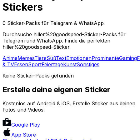
Stickers
0 Sticker-Packs für Telegram & WhatsApp
Durchsuche hiller%20goodspeed-Sticker-Packs für
Telegram und WhatsApp. Finde die perfekten
hiller%20goodspeed-Sticker.
Anime
Memes
Tiere
Süß
Text
Emotionen
Prominente
Gaming
F
& TV
Essen
Sport
Feiertage
Kunst
Sonstiges
Keine Sticker-Packs gefunden
Erstelle deine eigenen Sticker
Kostenlos auf Android & iOS. Erstelle Sticker aus deinen
Fotos und Videos.
Google Play
App Store