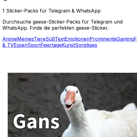
1 Sticker-Packs für Telegram & WhatsApp
Durchsuche geese-Sticker-Packs für Telegram und
WhatsApp. Finde die perfekten geese-Sticker.
Anime
Memes
Tiere
Süß
Text
Emotionen
Prominente
Gaming
F
& TV
Essen
Sport
Feiertage
Kunst
Sonstiges