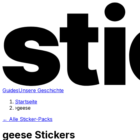
Guides
Unsere Geschichte
Startseite
›
geese
← Alle Sticker-Packs
geese Stickers