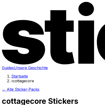
Guides
Unsere Geschichte
Startseite
›
cottagecore
← Alle Sticker-Packs
cottagecore Stickers