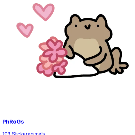
PhRoGs
103 Sticker
animals