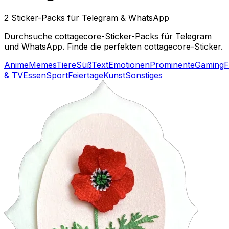
2 Sticker-Packs für Telegram & WhatsApp
Durchsuche cottagecore-Sticker-Packs für Telegram
und WhatsApp. Finde die perfekten cottagecore-Sticker.
Anime
Memes
Tiere
Süß
Text
Emotionen
Prominente
Gaming
F
& TV
Essen
Sport
Feiertage
Kunst
Sonstiges