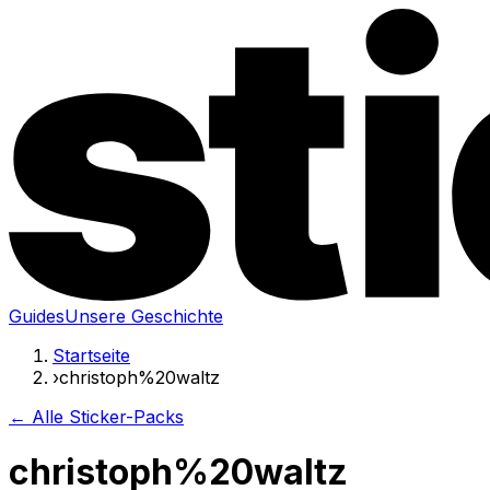
Guides
Unsere Geschichte
Startseite
›
christoph%20waltz
← Alle Sticker-Packs
christoph%20waltz