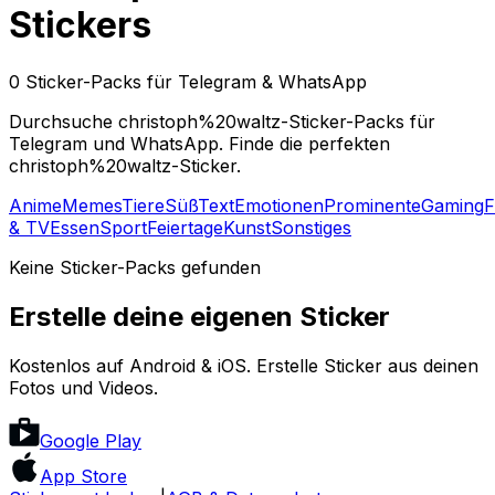
Stickers
0 Sticker-Packs für Telegram & WhatsApp
Durchsuche christoph%20waltz-Sticker-Packs für
Telegram und WhatsApp. Finde die perfekten
christoph%20waltz-Sticker.
Anime
Memes
Tiere
Süß
Text
Emotionen
Prominente
Gaming
F
& TV
Essen
Sport
Feiertage
Kunst
Sonstiges
Keine Sticker-Packs gefunden
Erstelle deine eigenen Sticker
Kostenlos auf Android & iOS. Erstelle Sticker aus deinen
Fotos und Videos.
Google Play
App Store