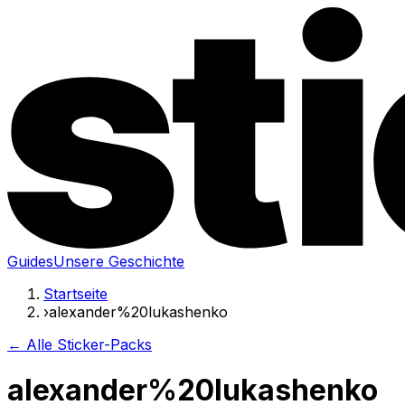
Guides
Unsere Geschichte
Startseite
›
alexander%20lukashenko
← Alle Sticker-Packs
alexander%20lukashenko