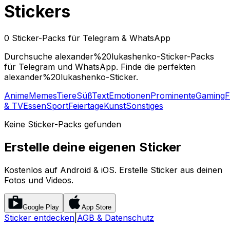
Stickers
0 Sticker-Packs für Telegram & WhatsApp
Durchsuche alexander%20lukashenko-Sticker-Packs
für Telegram und WhatsApp. Finde die perfekten
alexander%20lukashenko-Sticker.
Anime
Memes
Tiere
Süß
Text
Emotionen
Prominente
Gaming
F
& TV
Essen
Sport
Feiertage
Kunst
Sonstiges
Keine Sticker-Packs gefunden
Erstelle deine eigenen Sticker
Kostenlos auf Android & iOS. Erstelle Sticker aus deinen
Fotos und Videos.
Google Play
App Store
Sticker entdecken
|
AGB & Datenschutz