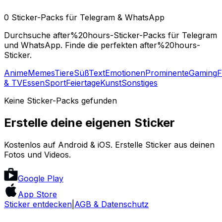
0 Sticker-Packs für Telegram & WhatsApp
Durchsuche after%20hours-Sticker-Packs für Telegram
und WhatsApp. Finde die perfekten after%20hours-
Sticker.
Anime
Memes
Tiere
Süß
Text
Emotionen
Prominente
Gaming
F
& TV
Essen
Sport
Feiertage
Kunst
Sonstiges
Keine Sticker-Packs gefunden
Erstelle deine eigenen Sticker
Kostenlos auf Android & iOS. Erstelle Sticker aus deinen
Fotos und Videos.
Google Play
App Store
Sticker entdecken
|
AGB & Datenschutz