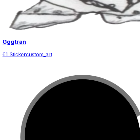
Gggtran
61 Sticker
custom_art