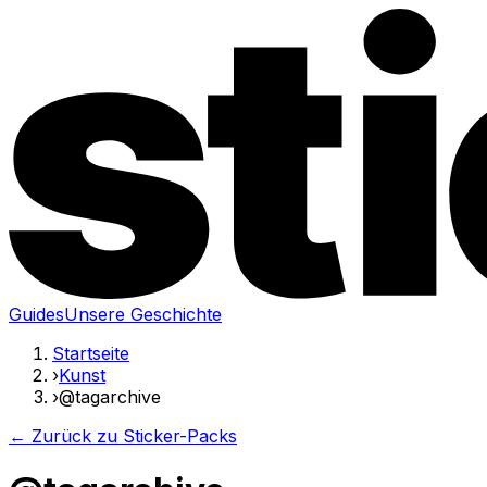
Guides
Unsere Geschichte
Startseite
›
Kunst
›
@tagarchive
← Zurück zu Sticker-Packs