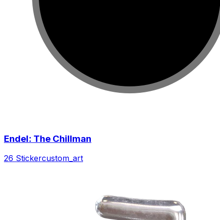
Endel: The Chillman
26 Sticker
custom_art