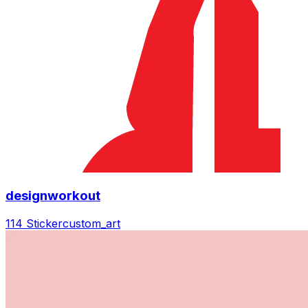
designworkout
114 Sticker
custom_art