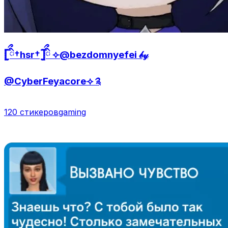
𓊈ིྀ†hsr†𓊉ིྀ ⟣@bezdomnyefei 𝒷𝓎
@CyberFeyacore⟢ ༉
120 стикеров
gaming