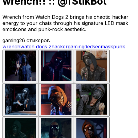
wrench!! :: @fStikBot
Wrench from Watch Dogs 2 brings his chaotic hacker
energy to your chats through his signature LED mask
emoticons and punk-rock aesthetic.
gaming
26 стикеров
wrench
watch dogs 2
hacker
gaming
dedsec
mask
punk