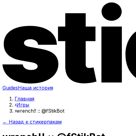
Guides
Наша история
Главная
›
Игры
›
wrench!! :: @fStikBot
← Назад к стикерпакам