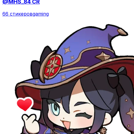
@MHS_84 CR
66 стикеров
gaming