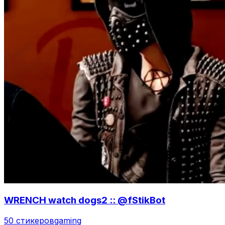
WRENCH watch dogs2 :: @fStikBot
50 стикеров
gaming