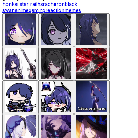
honkai star rail
hsr
acheron
black
swan
anime
gaming
reaction
memes