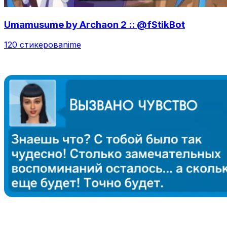
Umamusume by Archaon 2 :: @fStikBot
120 стикеров
anime