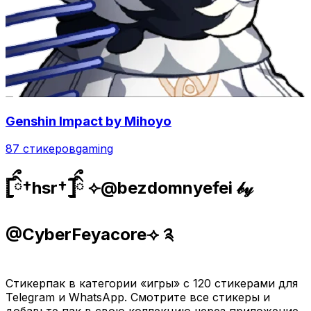
Genshin Impact by Mihoyo
87 стикеров
gaming
𓊈ིྀ†hsr†𓊉ིྀ ⟣@bezdomnyefei 𝒷𝓎
@CyberFeyacore⟢ ༉
Стикерпак в категории «игры» с 120 стикерами для
Telegram и WhatsApp. Смотрите все стикеры и