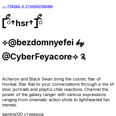
← Назад к стикерпакам
𓊈ིྀ†hsr†𓊉ིྀ
⟣@bezdomnyefei 𝒷𝓎
@CyberFeyacore⟢ ༉
Acheron and Black Swan bring the cosmic flair of
Honkai: Star Rail to your conversations through a mix of
stoic portraits and playful chibi reactions. Channel the
power of the galaxy ranger with various expressions
ranging from cinematic action shots to lighthearted fan
memes.
gaming
120 стикеров