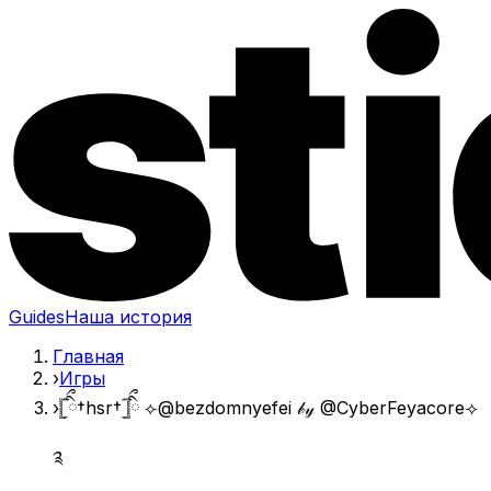
Guides
Наша история
Главная
›
Игры
›
𓊈ིྀ†hsr†𓊉ིྀ ⟣@bezdomnyefei 𝒷𝓎 @CyberFeyacore⟢
༉