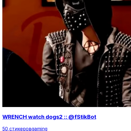
WRENCH watch dogs2 :: @fStikBot
50 стикеров
gaming