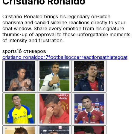
Cristiano Ronaldo
Cristiano Ronaldo brings his legendary on-pitch
charisma and candid sideline reactions directly to your
chat window. Share every emotion from his signature
thumbs-up of approval to those unforgettable moments
of intensity and frustration.
sports
16 стикеров
cristiano ronaldo
cr7
football
soccer
reactions
athlete
goat