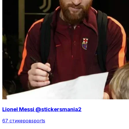
Lionel Messi @stickersmania2
67 стикеров
sports