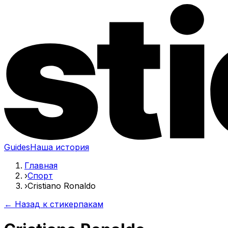
Guides
Наша история
Главная
›
Спорт
›
Cristiano Ronaldo
← Назад к стикерпакам