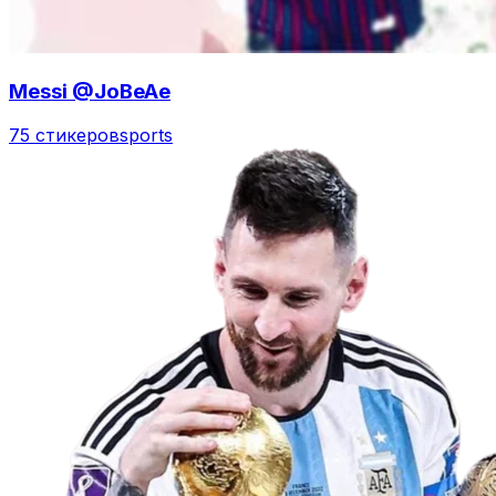
Messi @JoBeAe
75 стикеров
sports