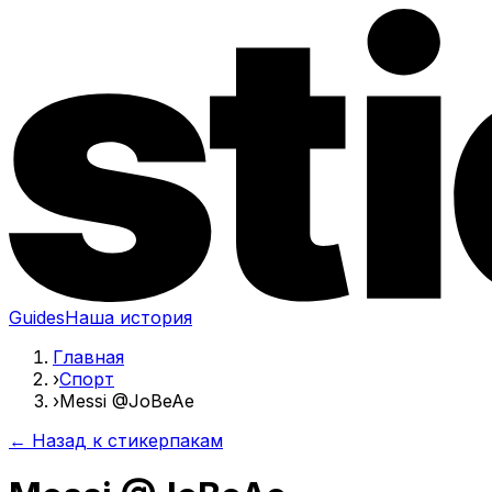
Guides
Наша история
Главная
›
Спорт
›
Messi @JoBeAe
← Назад к стикерпакам