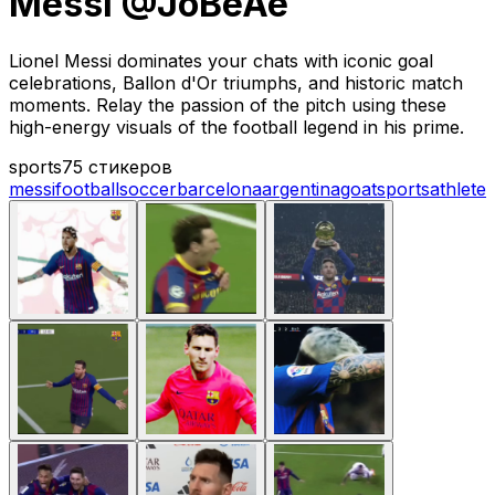
Messi @JoBeAe
Lionel Messi dominates your chats with iconic goal
celebrations, Ballon d'Or triumphs, and historic match
moments. Relay the passion of the pitch using these
high-energy visuals of the football legend in his prime.
sports
75 стикеров
messi
football
soccer
barcelona
argentina
goat
sports
athlete