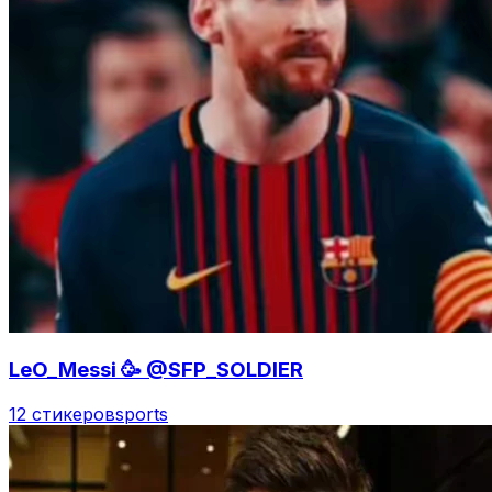
LeO_Messi 🥳 @SFP_SOLDIER
12 стикеров
sports