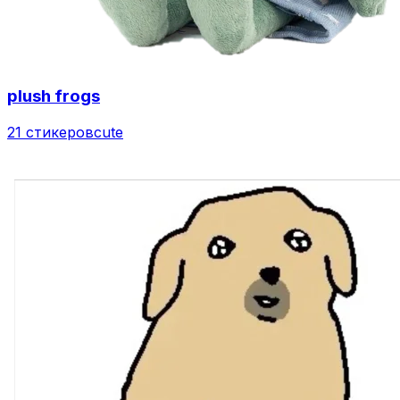
plush frogs
21 стикеров
cute