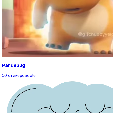
Pandebug
50 стикеров
cute