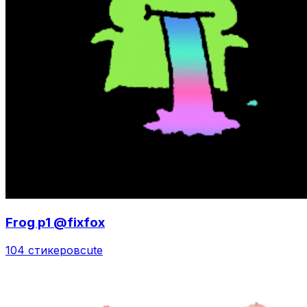
Frog p1 @fixfox
104 стикеров
cute