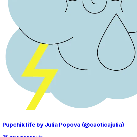
Pupchik life by Julia Popova (@caoticajulia)
25 стикеров
cute