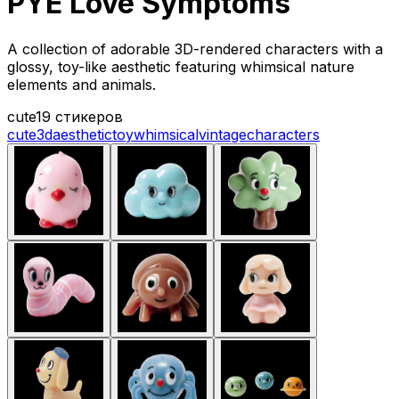
PYE Love Symptoms
A collection of adorable 3D-rendered characters with a
glossy, toy-like aesthetic featuring whimsical nature
elements and animals.
cute
19 стикеров
cute
3d
aesthetic
toy
whimsical
vintage
characters