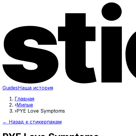
Guides
Наша история
Главная
›
Милые
›
PYE Love Symptoms
← Назад к стикерпакам