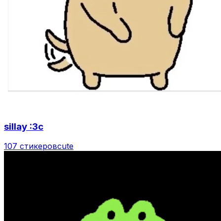
sillay :3c
107 стикеров
cute