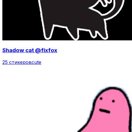
Shadow cat @fixfox
25 стикеров
cute