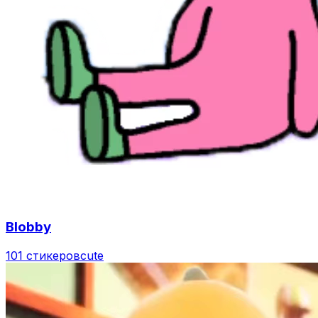
Blobby
101 стикеров
cute