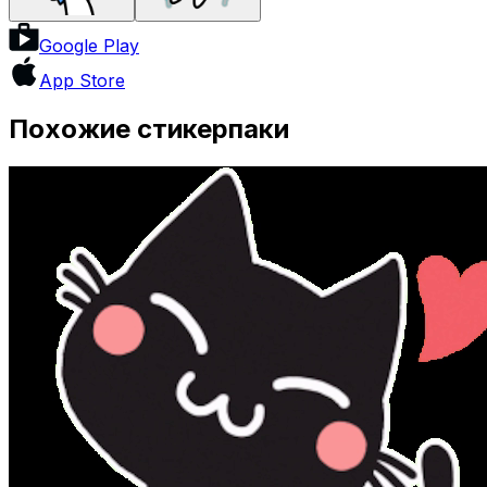
Google Play
App Store
Похожие стикерпаки