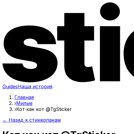
Guides
Наша история
Главная
›
Милые
›
Кот как кот @TgSticker
← Назад к стикерпакам