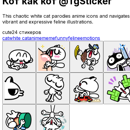
Кот как кот @TgSticker
This chaotic white cat parodies anime icons and navigate
vibrant and expressive feline illustrations.
cute
24 стикеров
cat
white cat
anime
meme
funny
feline
emotions