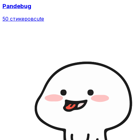
Pandebug
50 стикеров
cute