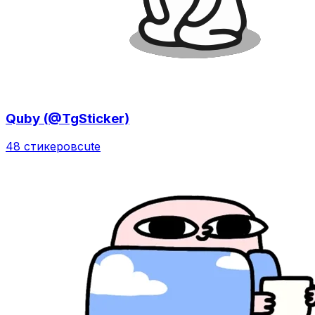
Quby (@TgSticker)
48 стикеров
cute