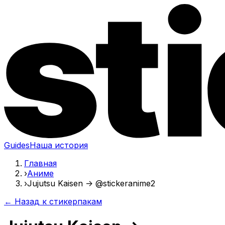
Guides
Наша история
Главная
›
Аниме
›
Jujutsu Kaisen -> @stickeranime2
← Назад к стикерпакам