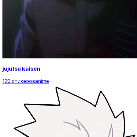
jujutsu kaisen
120 стикеров
anime