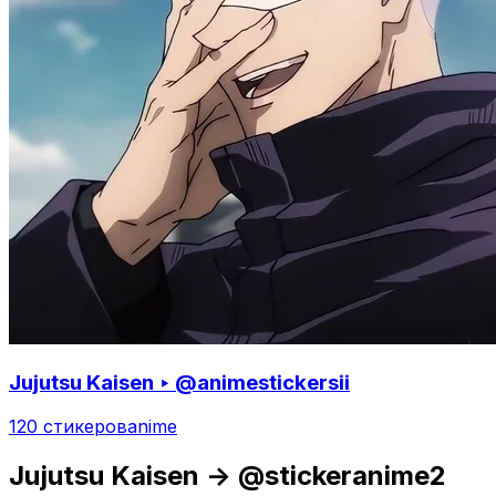
Jujutsu Kaisen ‣ @animestickersii
120 стикеров
anime
Jujutsu Kaisen -> @stickeranime2