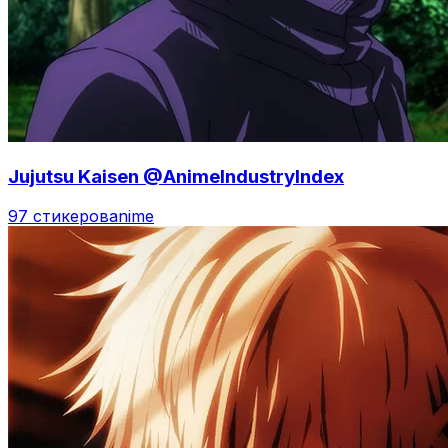
Jujutsu Kaisen @AnimeIndustryIndex
97 стикеров
anime