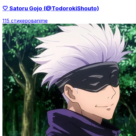
🤍 Satoru Gojo (@TodorokiShouto)
115 стикеров
anime