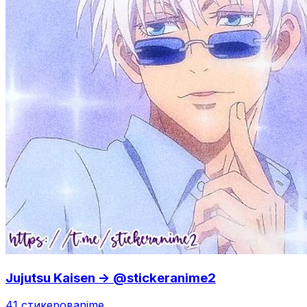
Jujutsu Kaisen -> @stickeranime2
41 стикеров
anime