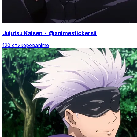
Jujutsu Kaisen ‣ @animestickersii
120 стикеров
anime