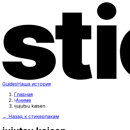
Guides
Наша история
Главная
›
Аниме
›
jujutsu kaisen
← Назад к стикерпакам