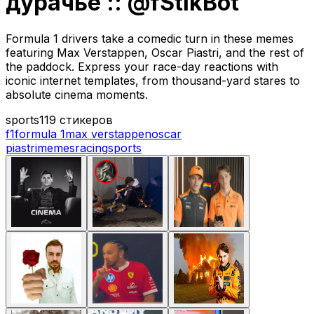
дурачьё :: @fStikBot
Formula 1 drivers take a comedic turn in these memes
featuring Max Verstappen, Oscar Piastri, and the rest of
the paddock. Express your race-day reactions with
iconic internet templates, from thousand-yard stares to
absolute cinema moments.
sports
119 стикеров
f1
formula 1
max verstappen
oscar
piastri
memes
racing
sports