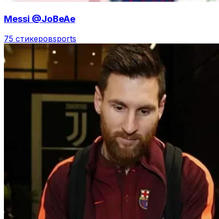
Messi @JoBeAe
75 стикеров
sports