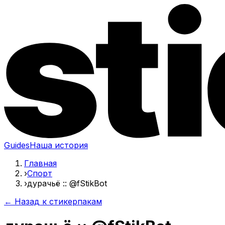
Guides
Наша история
Главная
›
Спорт
›
дурачьё :: @fStikBot
← Назад к стикерпакам