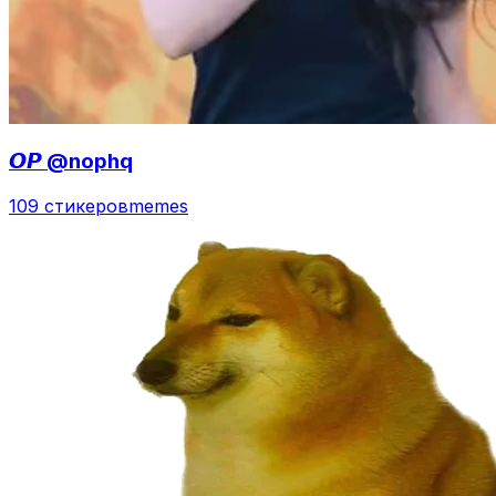
𝙊𝙋 @nophq
109 стикеров
memes