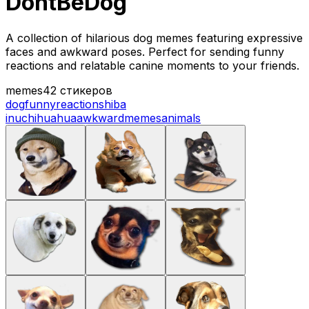
DontBeDog
A collection of hilarious dog memes featuring expressive
faces and awkward poses. Perfect for sending funny
reactions and relatable canine moments to your friends.
memes
42 стикеров
dog
funny
reaction
shiba
inu
chihuahua
awkward
memes
animals