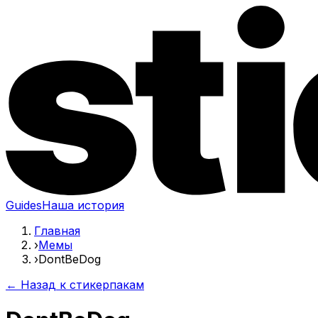
Guides
Наша история
Главная
›
Мемы
›
DontBeDog
← Назад к стикерпакам