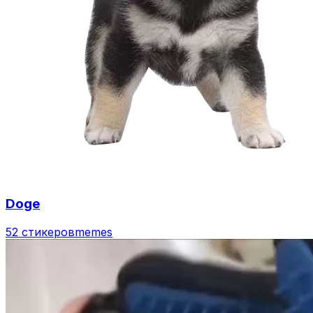
Doge
52 стикеров
memes