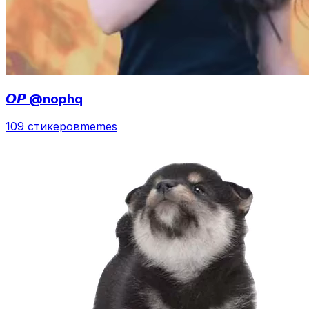
𝙊𝙋 @nophq
109 стикеров
memes