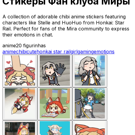
Стикеры Фан клуба Миры
A collection of adorable chibi anime stickers featuring
characters like Stelle and HuoHuo from Honkai: Star
Rail. Perfect for fans of the Mira community to express
their emotions in chat.
anime
20 figurinhas
anime
chibi
cute
honkai star rail
girl
gaming
emotions