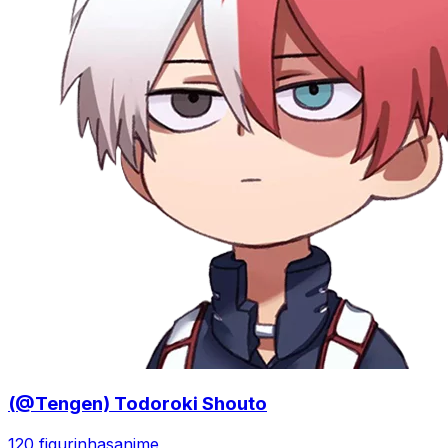
(@Tengen) Todoroki Shouto
120 figurinhas
anime