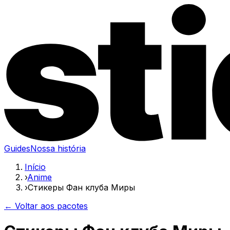
Guides
Nossa história
Início
›
Anime
›
Стикеры Фан клуба Миры
← Voltar aos pacotes