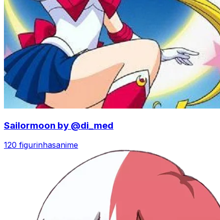
Sailormoon by @di_med
120 figurinhas
anime