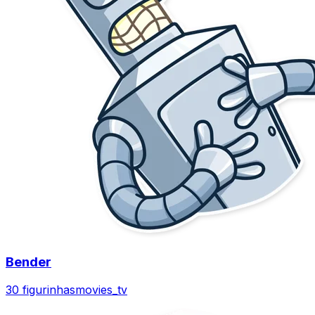
Bender
30 figurinhas
movies_tv