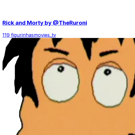
Rick and Morty by @TheRuroni
119 figurinhas
movies_tv