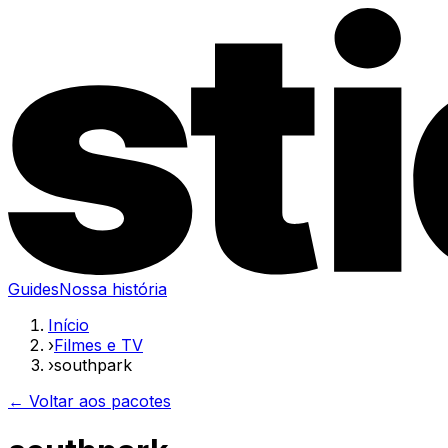
Guides
Nossa história
Início
›
Filmes e TV
›
southpark
← Voltar aos pacotes