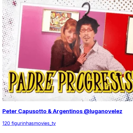
Peter Capusotto & Argentinos @luganovelez
120 figurinhas
movies_tv