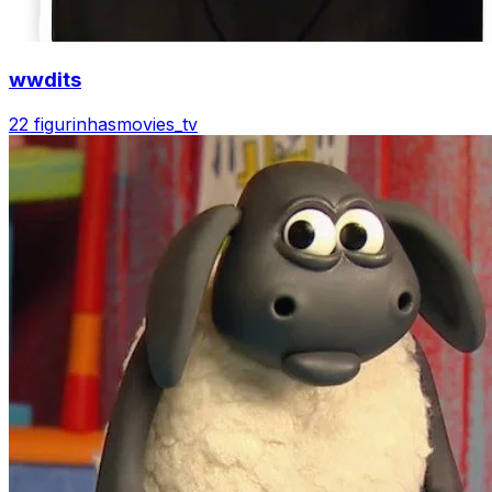
wwdits
22 figurinhas
movies_tv