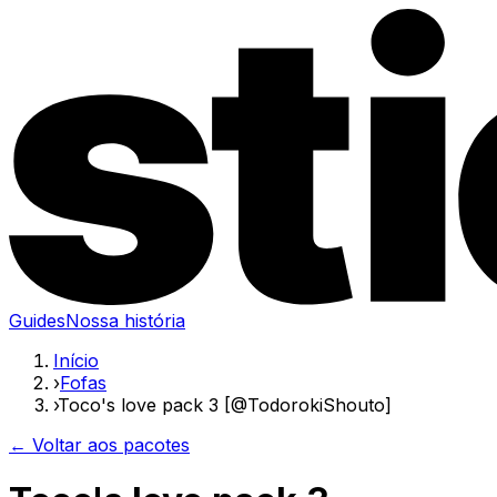
Guides
Nossa história
Início
›
Fofas
›
Toco's love pack 3 [@TodorokiShouto]
← Voltar aos pacotes