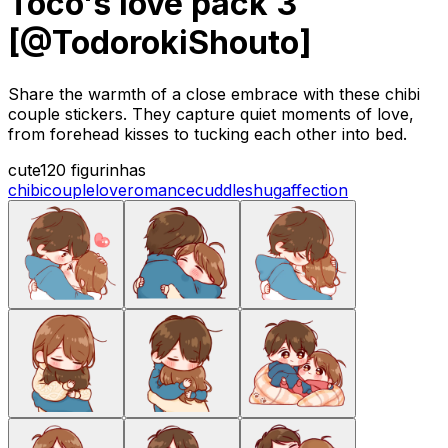
Toco's love pack 3
[@TodorokiShouto]
Share the warmth of a close embrace with these chibi
couple stickers. They capture quiet moments of love,
from forehead kisses to tucking each other into bed.
cute
120 figurinhas
chibi
couple
love
romance
cuddles
hug
affection