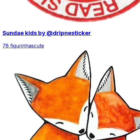
Sundae kids by @dripnesticker
78 figurinhas
cute