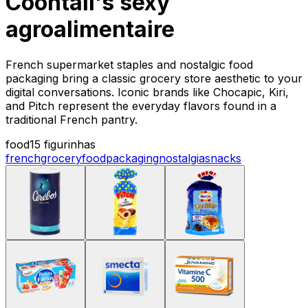
Coontail's sexy
agroalimentaire
French supermarket staples and nostalgic food
packaging bring a classic grocery store aesthetic to your
digital conversations. Iconic brands like Chocapic, Kiri,
and Pitch represent the everyday flavors found in a
traditional French pantry.
food
15 figurinhas
french
grocery
food
packaging
nostalgia
snacks