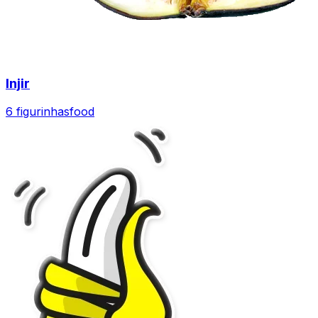
Injir
6 figurinhas
food