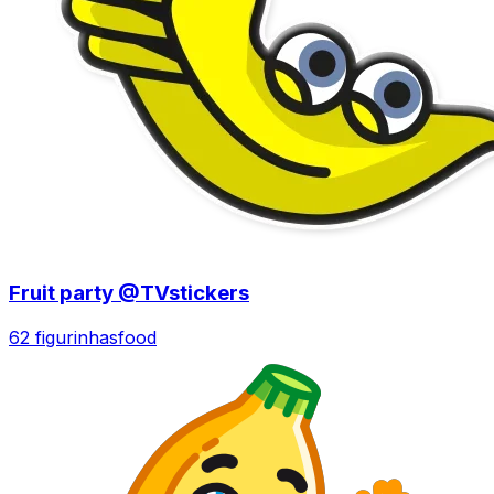
Fruit party @TVstickers
62 figurinhas
food