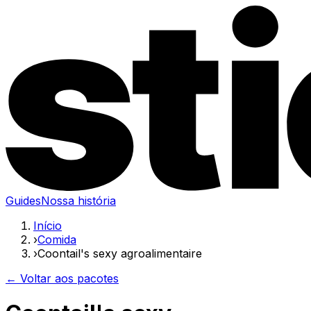
Guides
Nossa história
Início
›
Comida
›
Coontail's sexy agroalimentaire
← Voltar aos pacotes