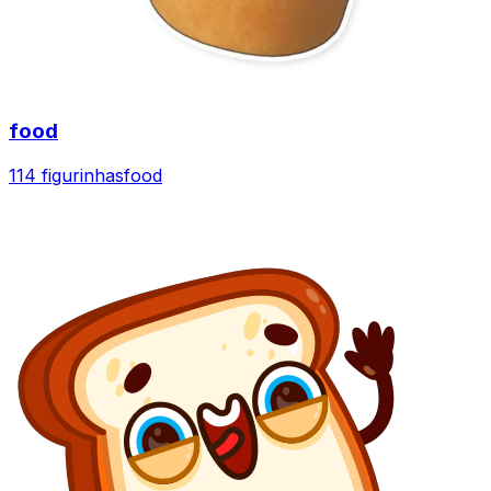
food
114 figurinhas
food