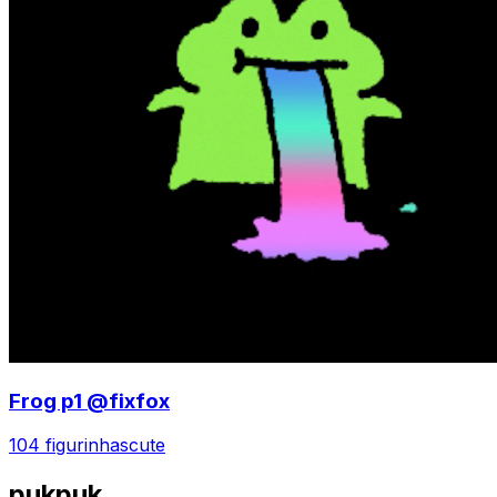
Frog p1 @fixfox
104 figurinhas
cute
pukpuk