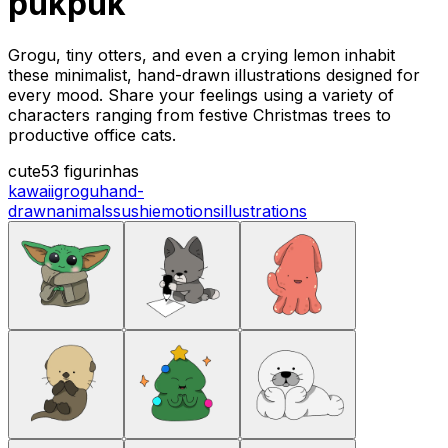
pukpuk
Grogu, tiny otters, and even a crying lemon inhabit
these minimalist, hand-drawn illustrations designed for
every mood. Share your feelings using a variety of
characters ranging from festive Christmas trees to
productive office cats.
cute
53 figurinhas
kawaii
grogu
hand-
drawn
animals
sushi
emotions
illustrations