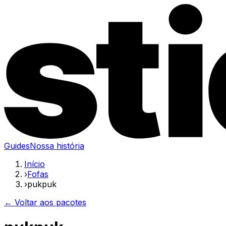
Guides
Nossa história
Início
›
Fofas
›
pukpuk
← Voltar aos pacotes