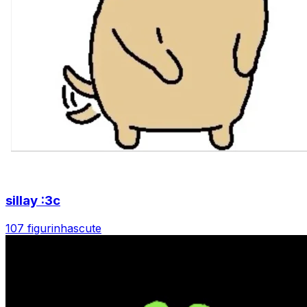
sillay :3c
107 figurinhas
cute