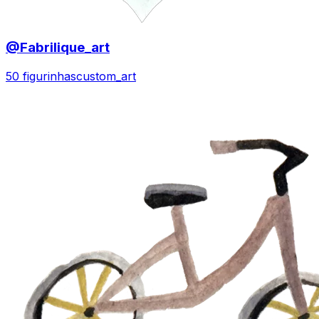
@Fabrilique_art
50 figurinhas
custom_art