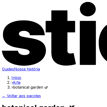
Guides
Nossa história
Início
›
Arte
›
botanical garden 🌿
← Voltar aos pacotes