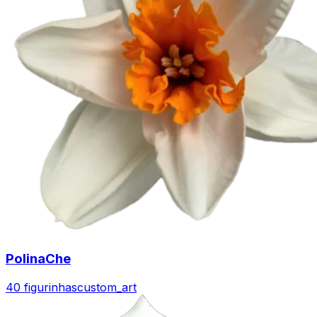
PolinaChe
40 figurinhas
custom_art