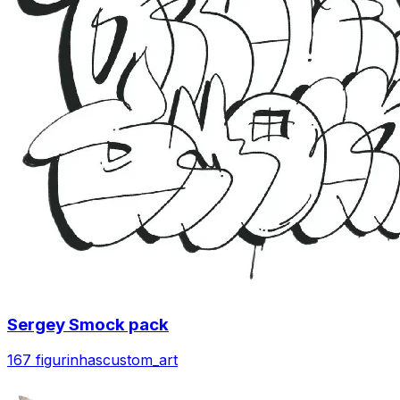
Sergey Smock pack
167 figurinhas
custom_art