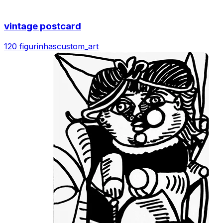
vintage postcard
120 figurinhas
custom_art