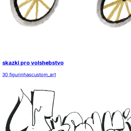
skazki pro volshebstvo
30 figurinhas
custom_art