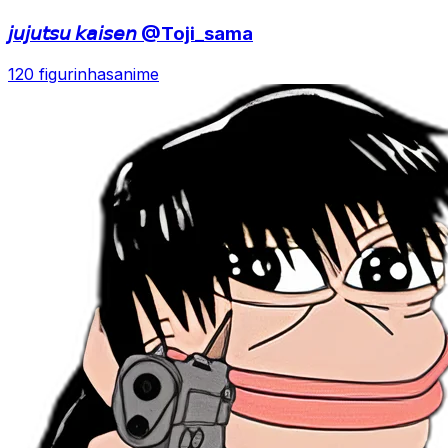
𝘫𝘶𝘫𝘶𝘵𝘴𝘶 𝘬𝘢𝘪𝘴𝘦𝘯 @Toji_sama
120 figurinhas
anime