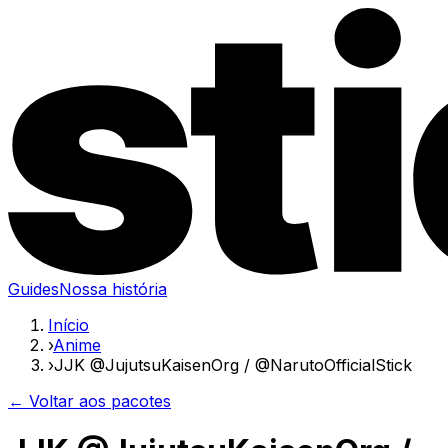
Guides
Nossa história
Início
›
Anime
›
JJK @JujutsuKaisenOrg / @NarutoOfficialStick
← Voltar aos pacotes