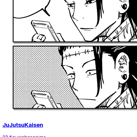
JuJutsuKaisen