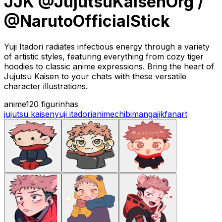
JJK @JujutsuKaisenOrg /
@NarutoOfficialStick
Yuji Itadori radiates infectious energy through a variety
of artistic styles, featuring everything from cozy tiger
hoodies to classic anime expressions. Bring the heart of
Jujutsu Kaisen to your chats with these versatile
character illustrations.
anime
120 figurinhas
jujutsu kaisen
yuji itadori
anime
chibi
manga
jjk
fanart