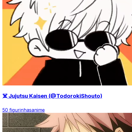
☠️ Jujutsu Kaisen (@TodorokiShouto)
50 figurinhas
anime