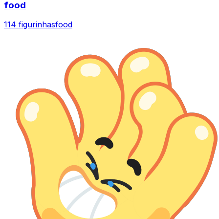
food
114 figurinhas
food