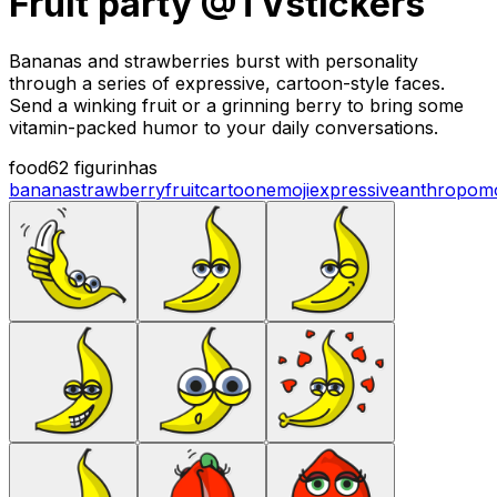
Fruit party @TVstickers
Bananas and strawberries burst with personality
through a series of expressive, cartoon-style faces.
Send a winking fruit or a grinning berry to bring some
vitamin-packed humor to your daily conversations.
food
62 figurinhas
banana
strawberry
fruit
cartoon
emoji
expressive
anthropom