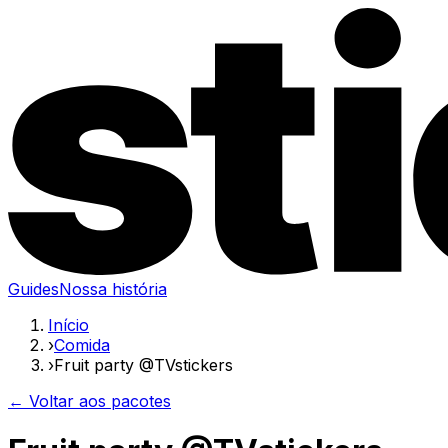
Guides
Nossa história
Início
›
Comida
›
Fruit party @TVstickers
← Voltar aos pacotes