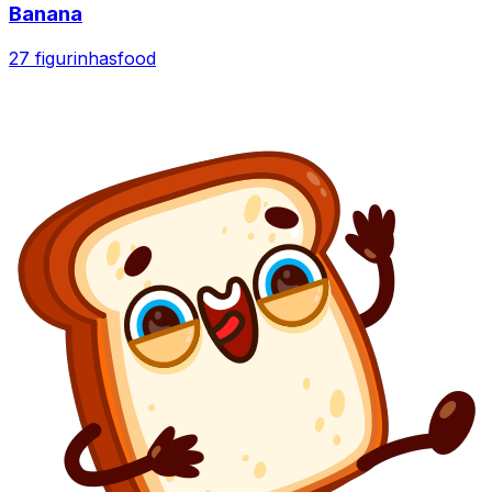
Banana
27 figurinhas
food