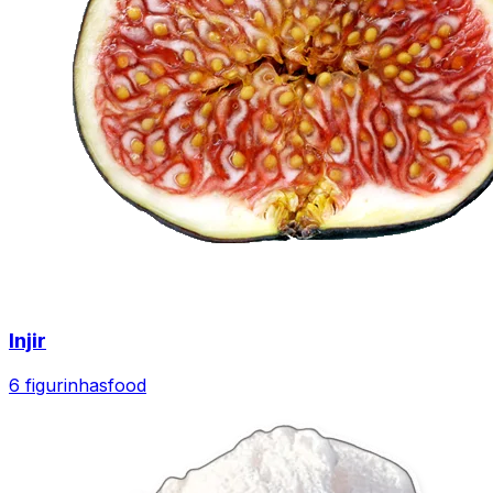
Injir
6 figurinhas
food