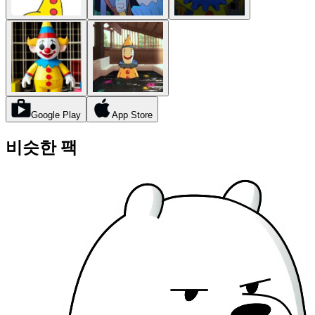
Google Play
App Store
비슷한 팩