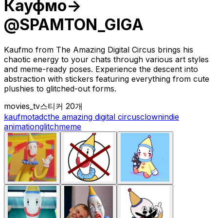
Кауфмо->
@SPAMTON_GIGA
Kaufmo from The Amazing Digital Circus brings his
chaotic energy to your chats through various art styles
and meme-ready poses. Experience the descent into
abstraction with stickers featuring everything from cute
plushies to glitched-out forms.
movies_tv
스티커 20개
kaufmo
tadc
the amazing digital circus
clown
indie
animation
glitch
meme