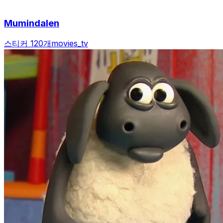
Mumindalen
스티커 120개
movies_tv