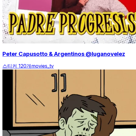
Peter Capusotto & Argentinos @luganovelez
스티커 120개
movies_tv