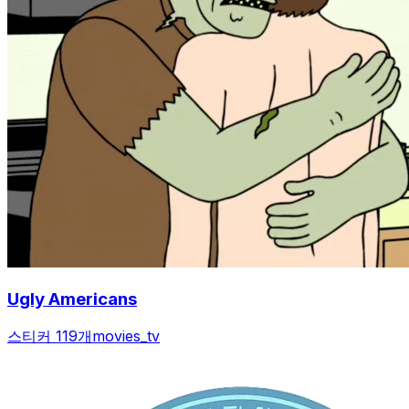
Ugly Americans
스티커 119개
movies_tv