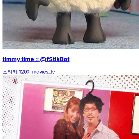
timmy time :: @fStikBot
스티커 120개
movies_tv