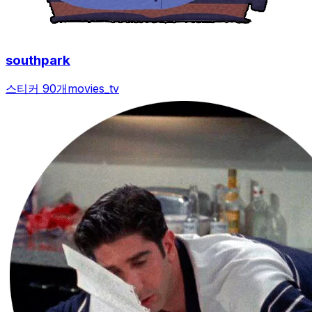
southpark
스티커 90개
movies_tv