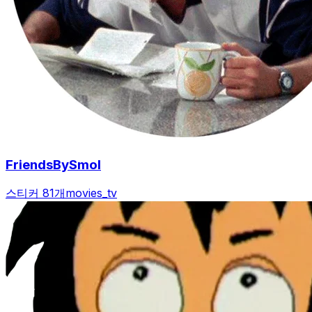
FriendsBySmol
스티커 81개
movies_tv