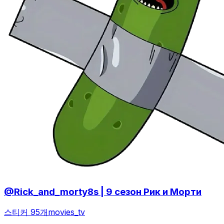
@Rick_and_morty8s | 9 сезон Рик и Морти
스티커 95개
movies_tv