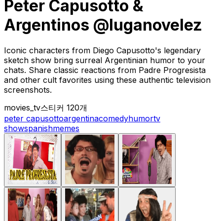
Peter Capusotto &
Argentinos @luganovelez
Iconic characters from Diego Capusotto's legendary
sketch show bring surreal Argentinian humor to your
chats. Share classic reactions from Padre Progresista
and other cult favorites using these authentic television
screenshots.
movies_tv
스티커 120개
peter capusotto
argentina
comedy
humor
tv
show
spanish
memes