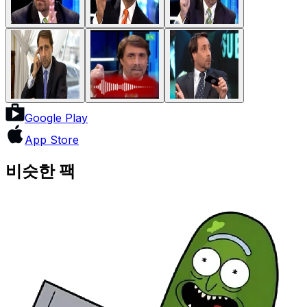
Google Play
App Store
비슷한 팩