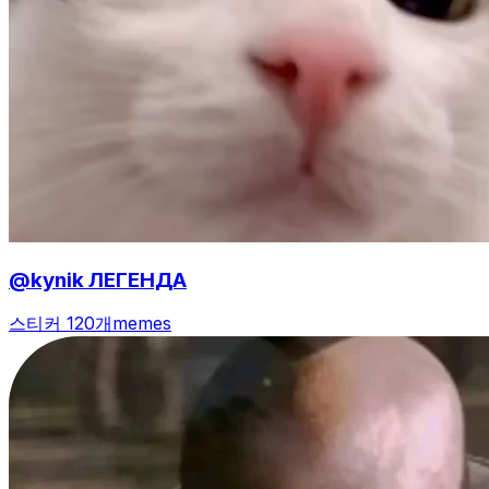
@kynik ЛЕГЕНДА
스티커 120개
memes