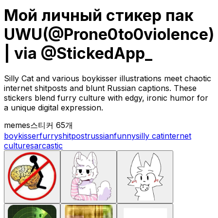
Мой личный стикер пак
UWU(@Prone0to0violence)
| via @StickedApp_
Silly Cat and various boykisser illustrations meet chaotic
internet shitposts and blunt Russian captions. These
stickers blend furry culture with edgy, ironic humor for
a unique digital expression.
memes
스티커 65개
boykisser
furry
shitpost
russian
funny
silly cat
internet
culture
sarcastic