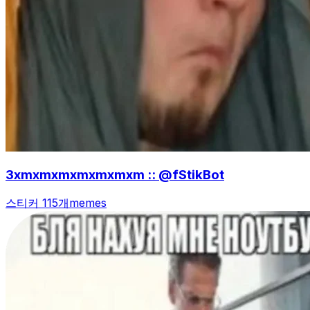
3xmxmxmxmxmxmxm :: @fStikBot
스티커 115개
memes