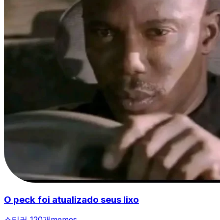
O peck foi atualizado seus lixo
스티커 120개
memes