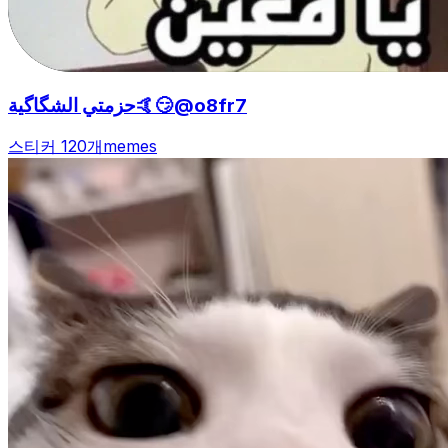
حزمتي الشگاگية🤙😏@o8fr7
스티커 120개
memes