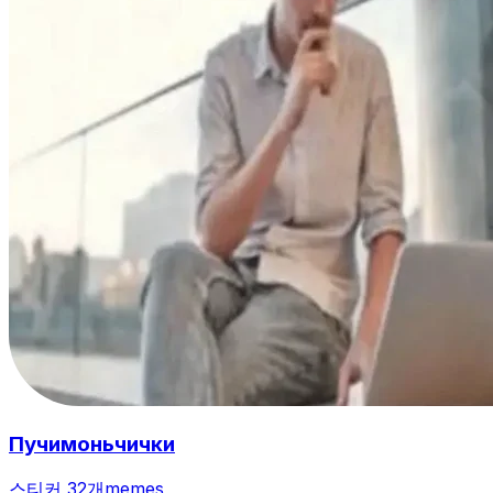
Пучимоньчички
스티커 32개
memes