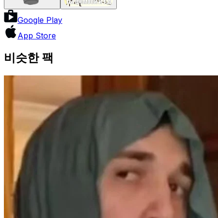
Google Play
App Store
비슷한 팩