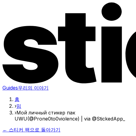
Guides
우리의 이야기
홈
›
밈
›
Мой личный стикер пак
UWU(@Prone0to0violence) | via @StickedApp_
← 스티커 팩으로 돌아가기