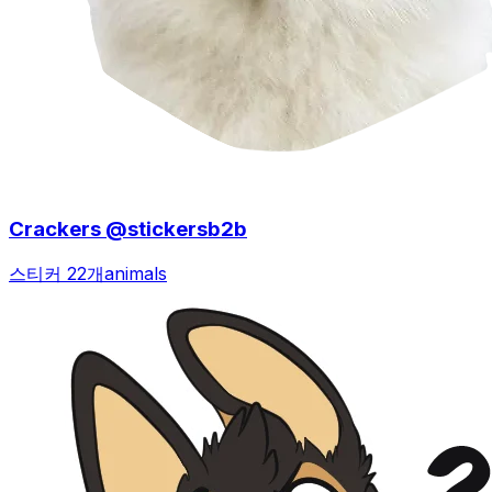
Crackers @stickersb2b
스티커 22개
animals