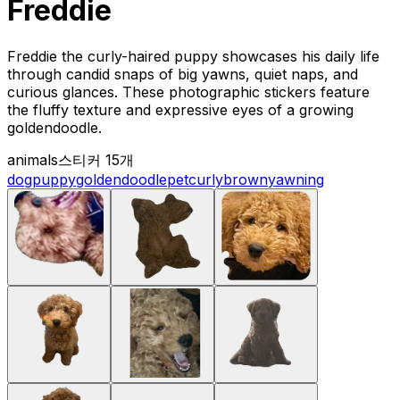
Freddie
Freddie the curly-haired puppy showcases his daily life
through candid snaps of big yawns, quiet naps, and
curious glances. These photographic stickers feature
the fluffy texture and expressive eyes of a growing
goldendoodle.
animals
스티커 15개
dog
puppy
goldendoodle
pet
curly
brown
yawning