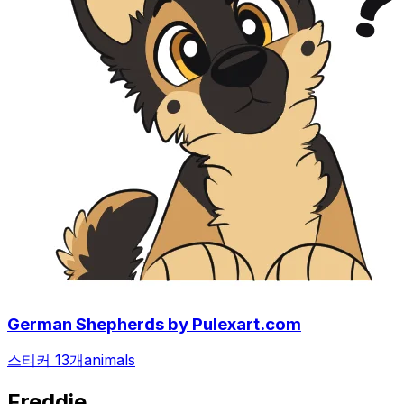
German Shepherds by Pulexart.com
스티커 13개
animals
Freddie