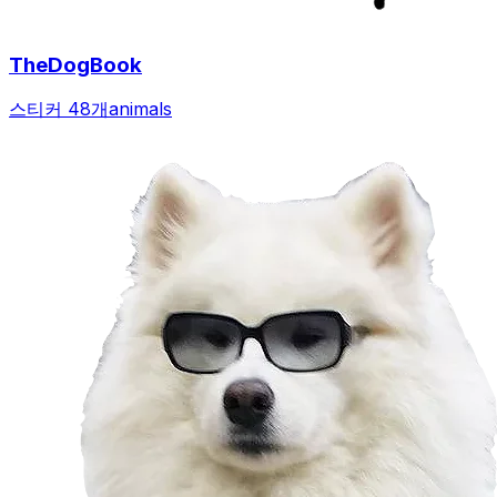
TheDogBook
스티커 48개
animals