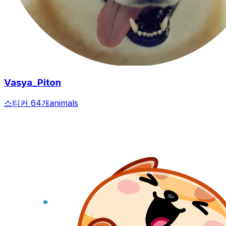
Vasya_Piton
스티커 64개
animals