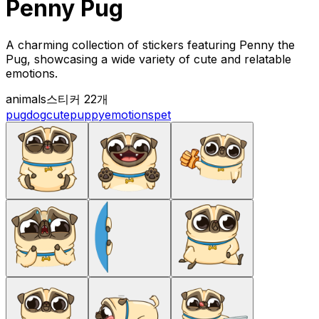
Penny Pug
A charming collection of stickers featuring Penny the
Pug, showcasing a wide variety of cute and relatable
emotions.
animals
스티커 22개
pug
dog
cute
puppy
emotions
pet