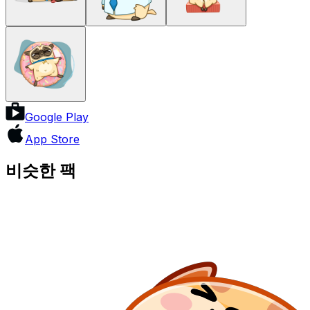
Google Play
App Store
비슷한 팩