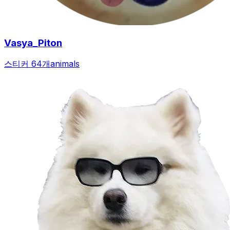
Vasya_Piton
스티커 64개
animals