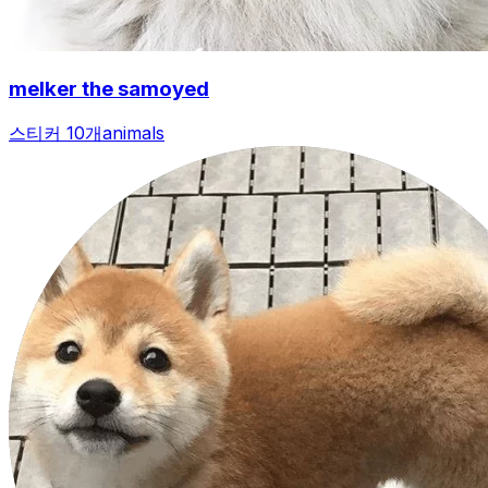
melker the samoyed
스티커 10개
animals