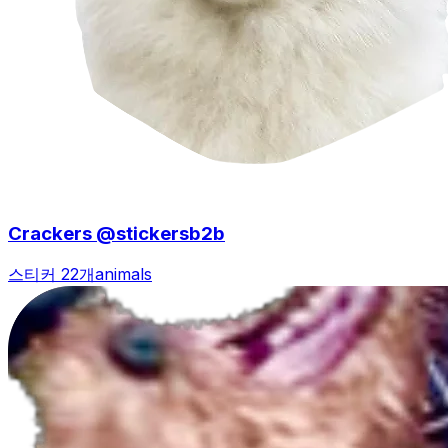
Crackers @stickersb2b
스티커 22개
animals