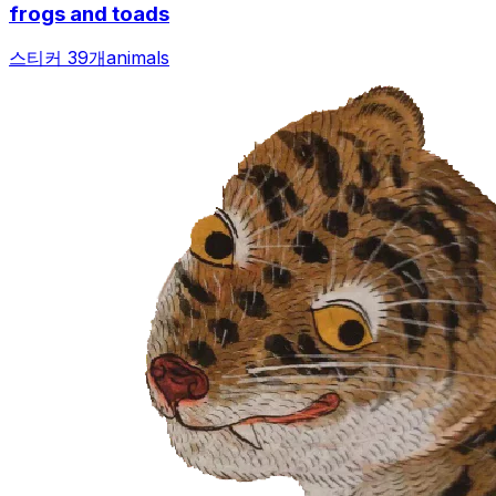
frogs and toads
스티커 39개
animals