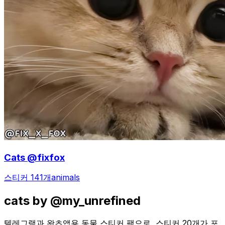
Cats @fixfox
스티커 141개
animals
cats by @my_unrefined
텔레그램과 왓츠앱용 동물 스티커 팩으로, 스티커 20개가 포