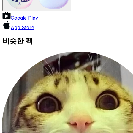
Google Play
App Store
비슷한 팩