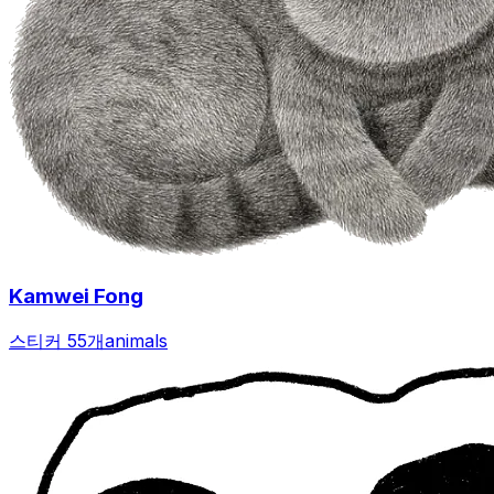
Kamwei Fong
스티커 55개
animals