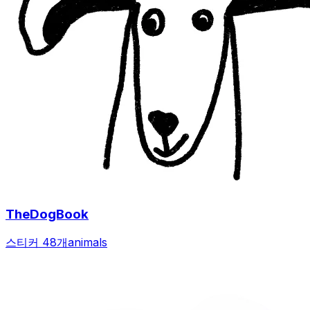
TheDogBook
스티커 48개
animals