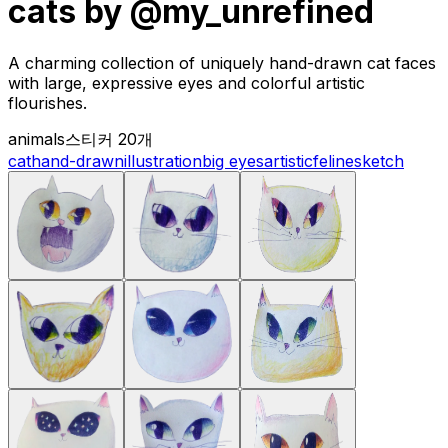
cats by @my_unrefined
A charming collection of uniquely hand-drawn cat faces
with large, expressive eyes and colorful artistic
flourishes.
animals
스티커 20개
cat
hand-drawn
illustration
big eyes
artistic
feline
sketch