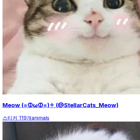
Meow (=ↀωↀ=)✧ (@StellarCats_Meow)
스티커 119개
animals