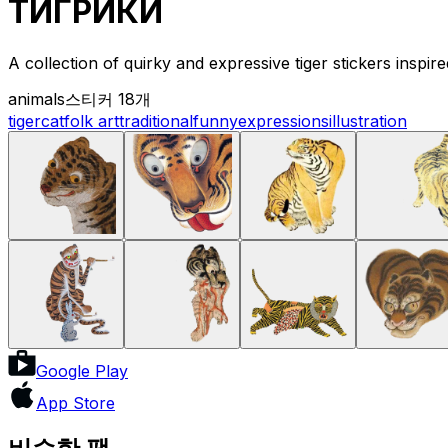
ТИГРИКИ
A collection of quirky and expressive tiger stickers inspired
animals
스티커 18개
tiger
cat
folk art
traditional
funny
expressions
illustration
Google Play
App Store