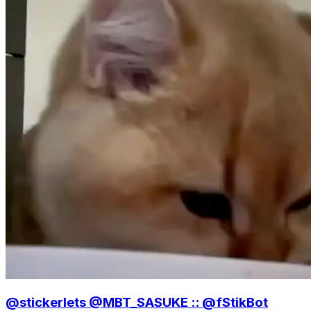
@stickerlets @MBT_SASUKE :: @fStikBot