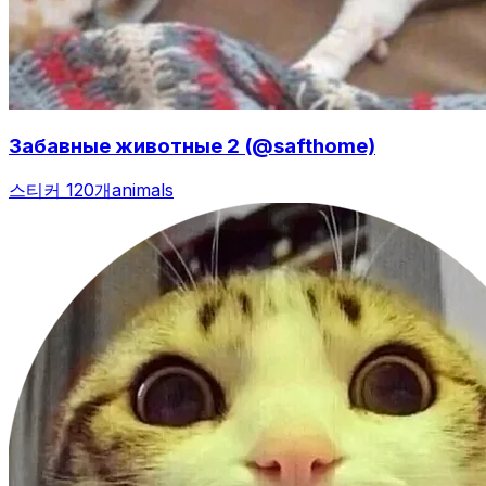
Забавные животные 2 (@safthome)
스티커 120개
animals