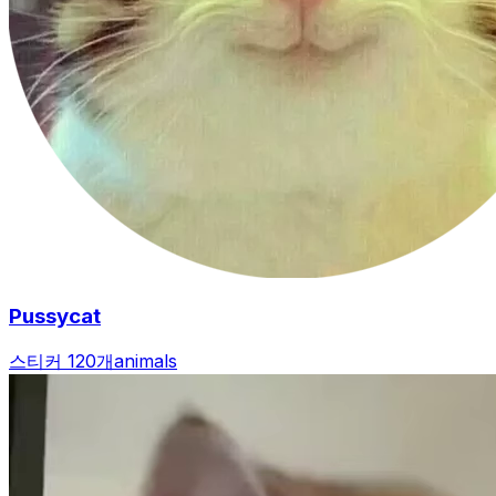
Pussycat
스티커 120개
animals