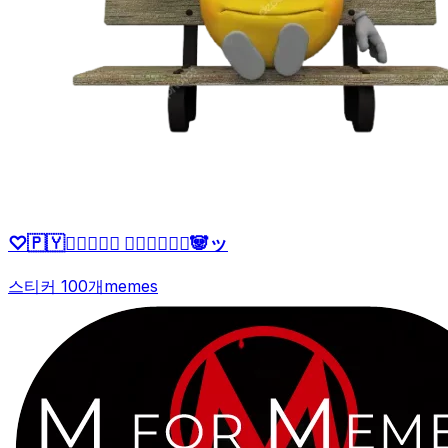
♡🇵🇾ッ⃝⃕⃕⃕‌ 𝙉𝙖𝙩𝙩𝙮♛🐼ッ
스티커 100개
memes