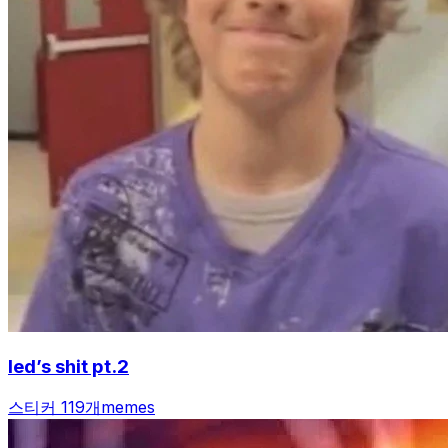
led’s shit pt.2
스티커 119개
memes