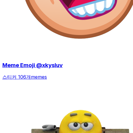
Meme Emoji @xkysluv
스티커 106개
memes