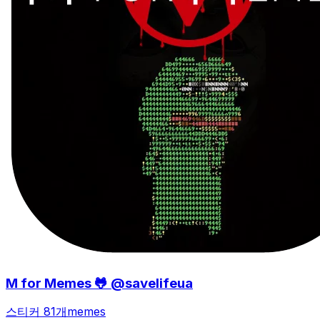
M for Memes 🐸 @savelifeua
스티커 81개
memes