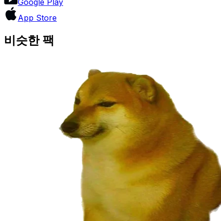
Google Play
App Store
비슷한 팩