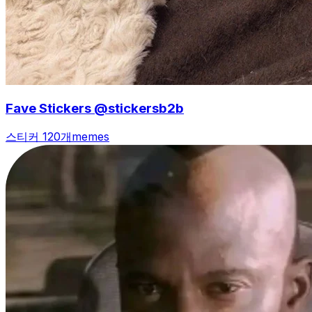
Fave Stickers @stickersb2b
스티커 120개
memes