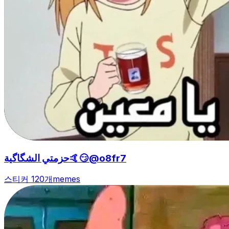
حزمتي الشگاگية🤙😏@o8fr7
스티커 120개
memes