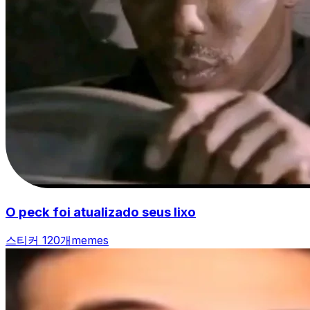
O peck foi atualizado seus lixo
스티커 120개
memes