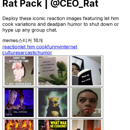
Rat Pack | @CEO_Rat
Deploy these iconic reaction images featuring let him
cook variations and deadpan humor to shut down or
hype up any group chat.
memes
스티커 16개
reaction
let him cook
funny
internet
culture
sarcastic
humor