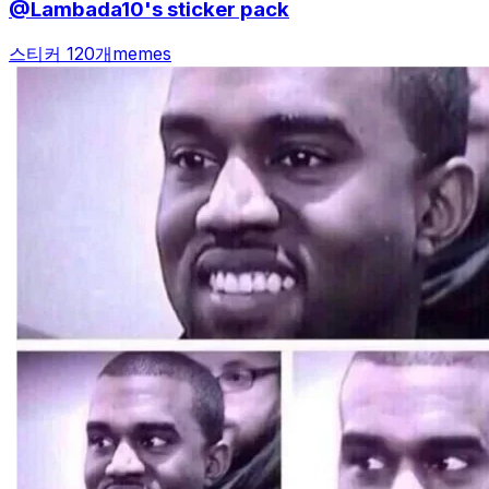
@Lambada10's sticker pack
스티커 120개
memes