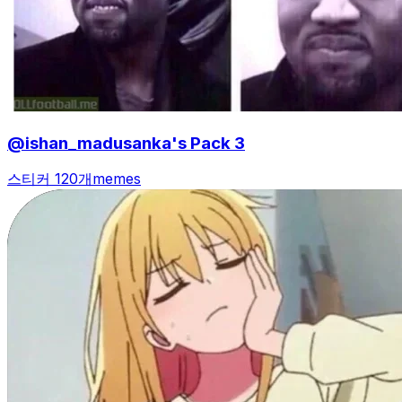
@ishan_madusanka's Pack 3
스티커 120개
memes