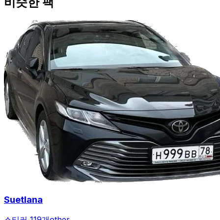
비슷한 팩
Suetlana
스티커 119개
other