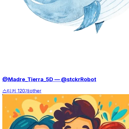
@Madre_Tierra_5D — @stckrRobot
스티커 120개
other