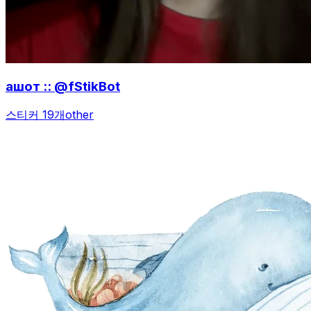
ашот :: @fStikBot
스티커 19개
other