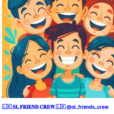
🇱🇰 𝐒𝐋 𝐅𝐑𝐈𝐄𝐍𝐃 𝐂𝐑𝐄𝐖 🇱🇰 @sl_friends_crew