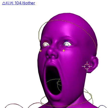
스티커 104개
other