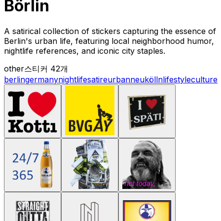
Börlin
A satirical collection of stickers capturing the essence of
Berlin's urban life, featuring local neighborhood humor,
nightlife references, and iconic city staples.
other
스티커 42개
berlin
germany
nightlife
satire
urban
neukölln
lifestyle
culture