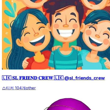
🇱🇰 𝐒𝐋 𝐅𝐑𝐈𝐄𝐍𝐃 𝐂𝐑𝐄𝐖 🇱🇰 @sl_friends_crew
스티커 104개
other