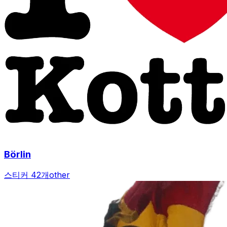
Börlin
스티커 42개
other