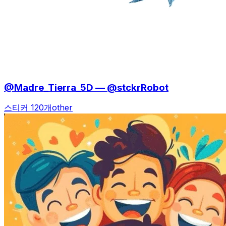
@Madre_Tierra_5D — @stckrRobot
스티커 120개
other