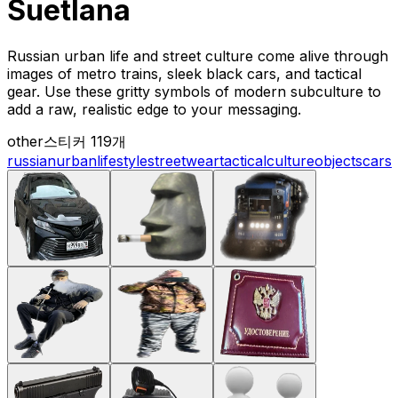
Suetlana
Russian urban life and street culture come alive through
images of metro trains, sleek black cars, and tactical
gear. Use these gritty symbols of modern subculture to
add a raw, realistic edge to your messaging.
other
스티커 119개
russian
urban
lifestyle
streetwear
tactical
culture
objects
cars