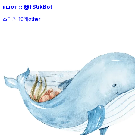
ашот :: @fStikBot
스티커 19개
other