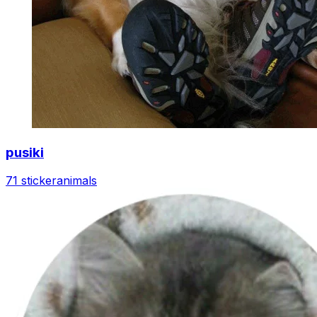
pusiki
71 sticker
animals