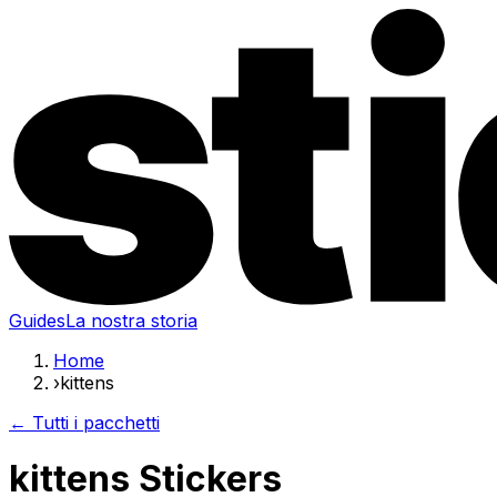
Guides
La nostra storia
Home
›
kittens
← Tutti i pacchetti
kittens Stickers