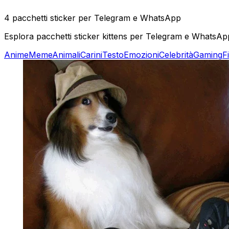
4 pacchetti sticker per Telegram e WhatsApp
Esplora pacchetti sticker kittens per Telegram e WhatsApp. 
Anime
Meme
Animali
Carini
Testo
Emozioni
Celebrità
Gaming
F