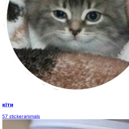
кiти
57 sticker
animals