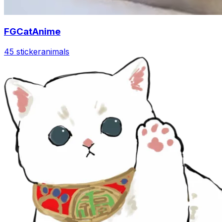
FGCatAnime
45 sticker
animals