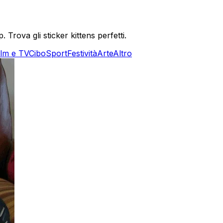
Trova gli sticker kittens perfetti.
ilm e TV
Cibo
Sport
Festività
Arte
Altro