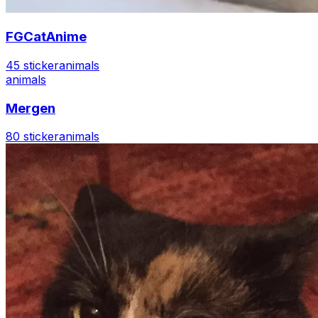
FGCatAnime
45 sticker
animals
animals
Mergen
80 sticker
animals