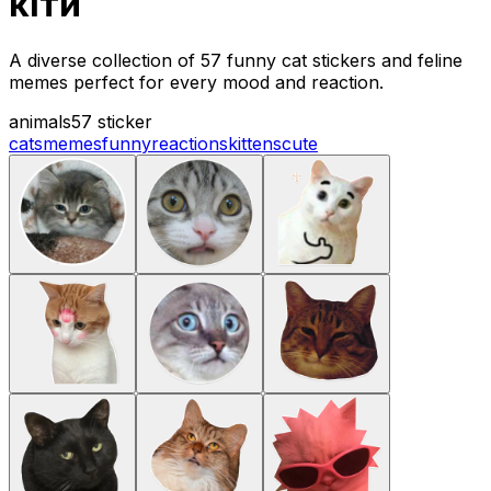
кiти
A diverse collection of 57 funny cat stickers and feline
memes perfect for every mood and reaction.
animals
57 sticker
cats
memes
funny
reactions
kittens
cute