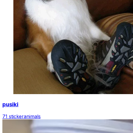
pusiki
71 sticker
animals