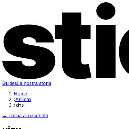
Guides
La nostra storia
Home
›
Animali
›
кiти
← Torna ai pacchetti