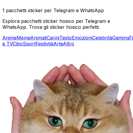
1 pacchetti sticker per Telegram e WhatsApp
Esplora pacchetti sticker hosico per Telegram e
WhatsApp. Trova gli sticker hosico perfetti.
Anime
Meme
Animali
Carini
Testo
Emozioni
Celebrità
Gaming
F
e TV
Cibo
Sport
Festività
Arte
Altro