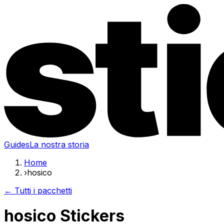
Guides
La nostra storia
Home
›
hosico
← Tutti i pacchetti
hosico Stickers