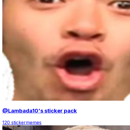
@Lambada10's sticker pack
120 sticker
memes