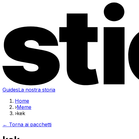
Guides
La nostra storia
Home
›
Meme
›
kek
← Torna ai pacchetti