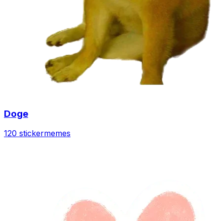
Doge
120 sticker
memes