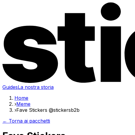
Guides
La nostra storia
Home
›
Meme
›
Fave Stickers @stickersb2b
← Torna ai pacchetti