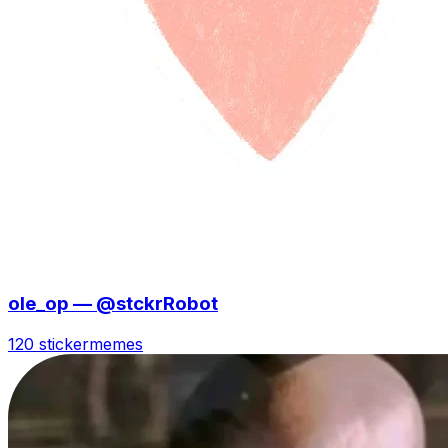
ole_op — @stckrRobot
120 sticker
memes