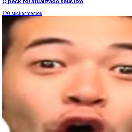
O peck foi atualizado seus lixo
120 sticker
memes