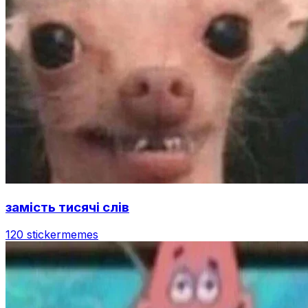
замість тисячі слів
120 sticker
memes