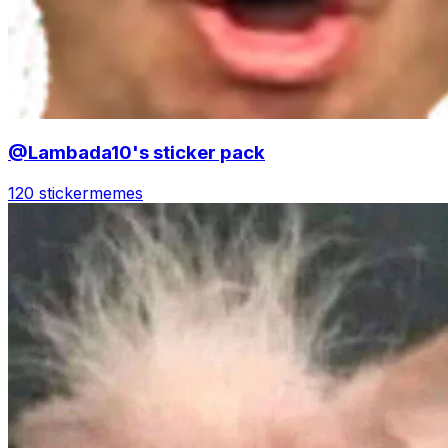
@Lambada10's sticker pack
120 sticker
memes