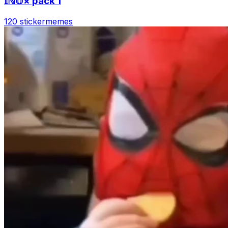
𝕀ℕ𝕌× pack 1
120 sticker
memes