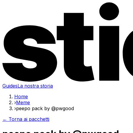
Guides
La nostra storia
Home
›
Meme
›
peepo pack by @pwgood
← Torna ai pacchetti