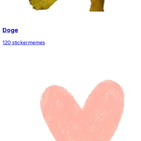
Doge
120 sticker
memes