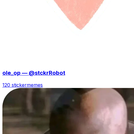
ole_op — @stckrRobot
120 sticker
memes