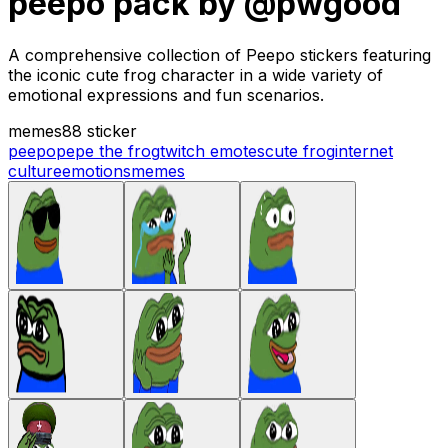
peepo pack by @pwgood
A comprehensive collection of Peepo stickers featuring
the iconic cute frog character in a wide variety of
emotional expressions and fun scenarios.
memes
88 sticker
peepo
pepe the frog
twitch emotes
cute frog
internet
culture
emotions
memes