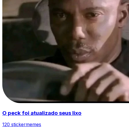
O peck foi atualizado seus lixo
120 sticker
memes