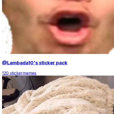
@Lambada10's sticker pack
120 sticker
memes