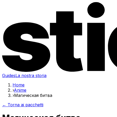
Guides
La nostra storia
Home
›
Anime
›
Магическая битва
← Torna ai pacchetti