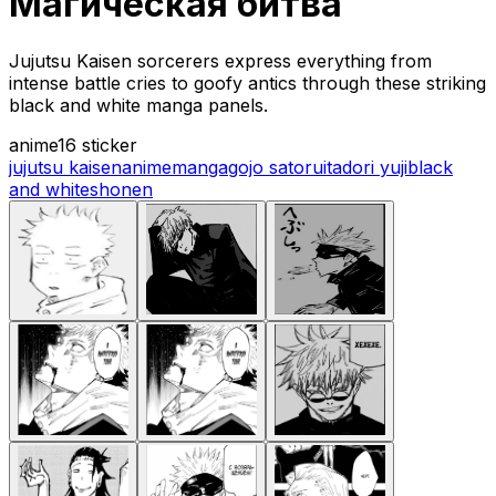
Магическая битва
Jujutsu Kaisen sorcerers express everything from
intense battle cries to goofy antics through these striking
black and white manga panels.
anime
16 sticker
jujutsu kaisen
anime
manga
gojo satoru
itadori yuji
black
and white
shonen