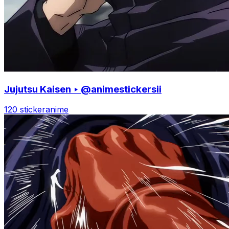
Jujutsu Kaisen ‣ @animestickersii
120 sticker
anime