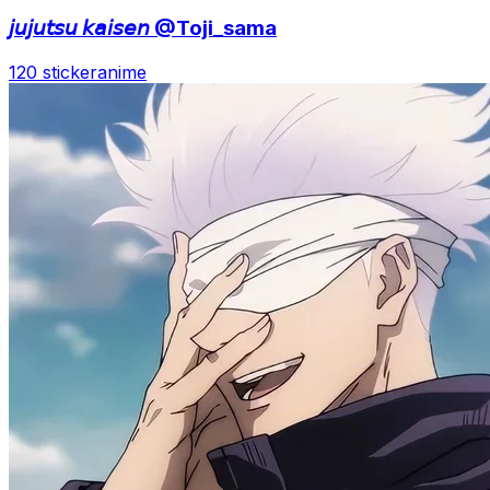
𝘫𝘶𝘫𝘶𝘵𝘴𝘶 𝘬𝘢𝘪𝘴𝘦𝘯 @Toji_sama
120 sticker
anime