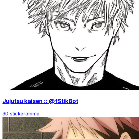
Jujutsu kaisen :: @fStikBot
30 sticker
anime