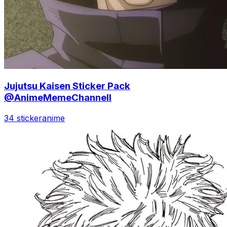
Jujutsu Kaisen Sticker Pack
@AnimeMemeChannell
34 sticker
anime