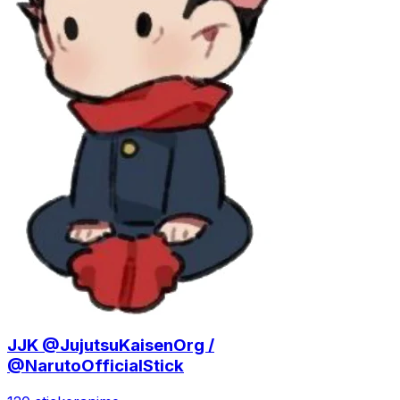
JJK @JujutsuKaisenOrg /
@NarutoOfficialStick