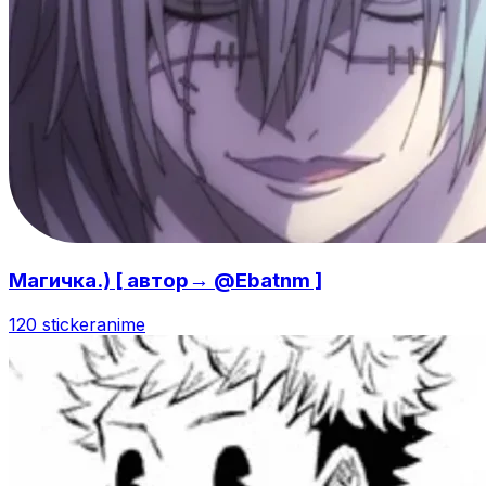
Магичка.) [ автор→ @Ebatnm ]
120 sticker
anime