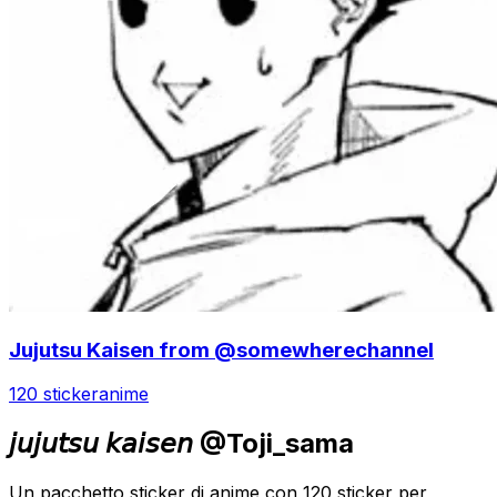
Jujutsu Kaisen from @somewherechannel
120 sticker
anime
𝘫𝘶𝘫𝘶𝘵𝘴𝘶 𝘬𝘢𝘪𝘴𝘦𝘯 @Toji_sama
Un pacchetto sticker di anime con 120 sticker per