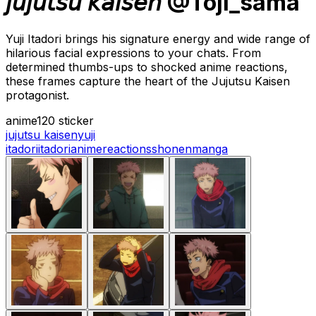
𝘫𝘶𝘫𝘶𝘵𝘴𝘶 𝘬𝘢𝘪𝘴𝘦𝘯 @Toji_sama
Yuji Itadori brings his signature energy and wide range of
hilarious facial expressions to your chats. From
determined thumbs-ups to shocked anime reactions,
these frames capture the heart of the Jujutsu Kaisen
protagonist.
anime
120 sticker
jujutsu kaisen
yuji
itadori
itadori
anime
reactions
shonen
manga