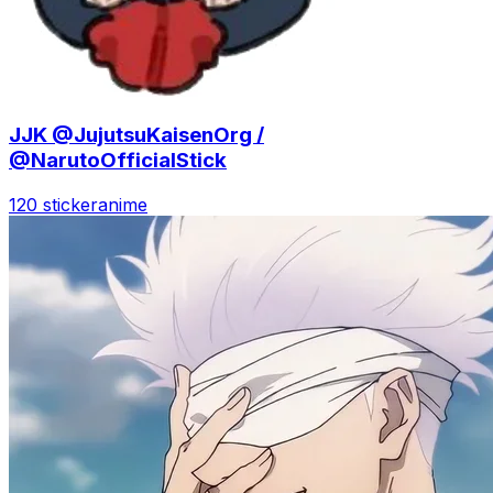
JJK @JujutsuKaisenOrg /
@NarutoOfficialStick
120 sticker
anime