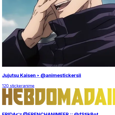
Jujutsu Kaisen ‣ @animestickersii
120 sticker
anime
FRIDA👉 @FRENCHANIMEFR :: @fStikBot