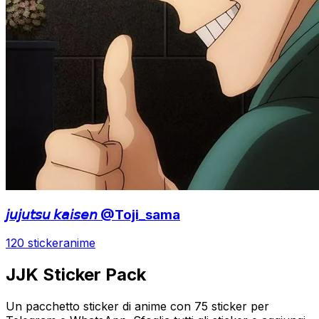
𝘫𝘶𝘫𝘶𝘵𝘴𝘶 𝘬𝘢𝘪𝘴𝘦𝘯 @Toji_sama
120 sticker
anime
JJK Sticker Pack
Un pacchetto sticker di anime con 75 sticker per