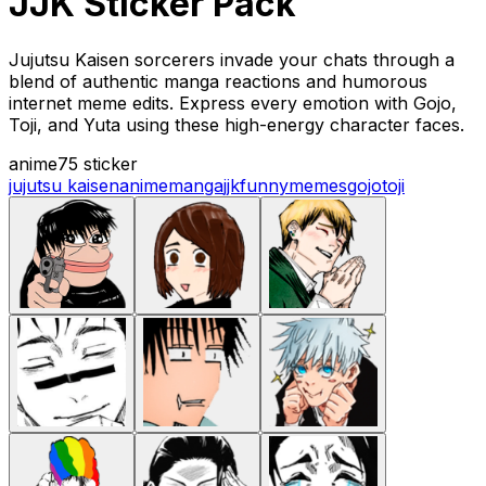
JJK Sticker Pack
Jujutsu Kaisen sorcerers invade your chats through a
blend of authentic manga reactions and humorous
internet meme edits. Express every emotion with Gojo,
Toji, and Yuta using these high-energy character faces.
anime
75 sticker
jujutsu kaisen
anime
manga
jjk
funny
memes
gojo
toji