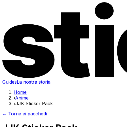
Guides
La nostra storia
Home
›
Anime
›
JJK Sticker Pack
← Torna ai pacchetti