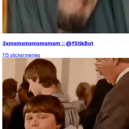
3xmxmxmxmxmxmxm :: @fStikBot
115 sticker
memes