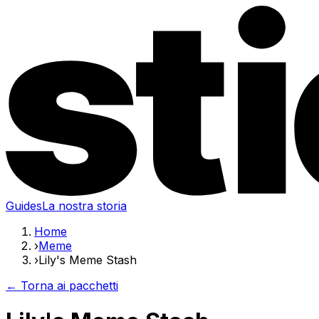
Guides
La nostra storia
Home
›
Meme
›
Lily's Meme Stash
← Torna ai pacchetti