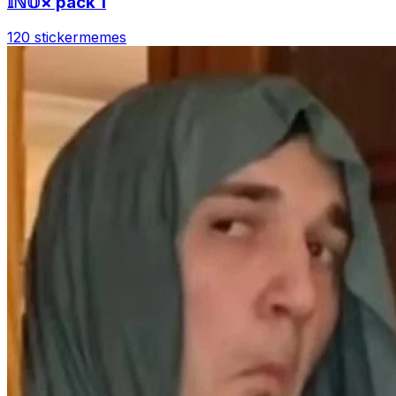
𝕀ℕ𝕌× pack 1
120 sticker
memes