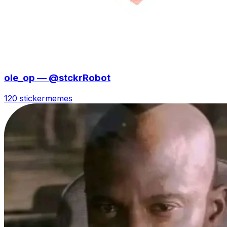
ole_op — @stckrRobot
120 sticker
memes