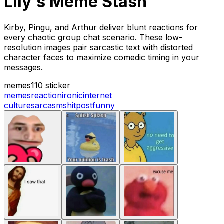
Lily's Meme Stash
Kirby, Pingu, and Arthur deliver blunt reactions for
every chaotic group chat scenario. These low-
resolution images pair sarcastic text with distorted
character faces to maximize comedic timing in your
messages.
memes
110 sticker
memes
reaction
ironic
internet
culture
sarcasm
shitpost
funny