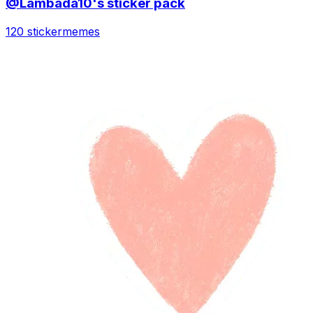
@Lambada10's sticker pack
120 sticker
memes