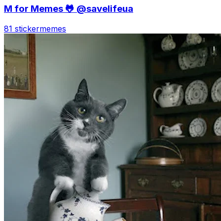
M for Memes 🐸 @savelifeua
81 sticker
memes