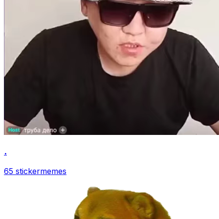
.
65 sticker
memes