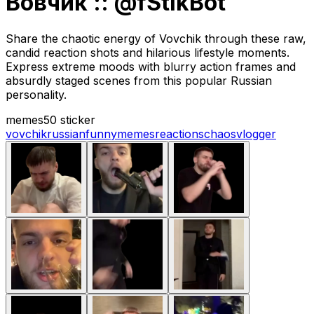
Вовчик :: @fStikBot
Share the chaotic energy of Vovchik through these raw,
candid reaction shots and hilarious lifestyle moments.
Express extreme moods with blurry action frames and
absurdly staged scenes from this popular Russian
personality.
memes
50 sticker
vovchik
russian
funny
memes
reactions
chaos
vlogger