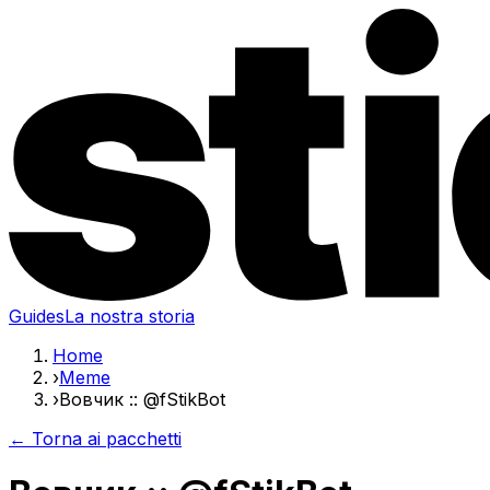
Guides
La nostra storia
Home
›
Meme
›
Вовчик :: @fStikBot
← Torna ai pacchetti