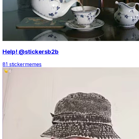
Help! @stickersb2b
81 sticker
memes