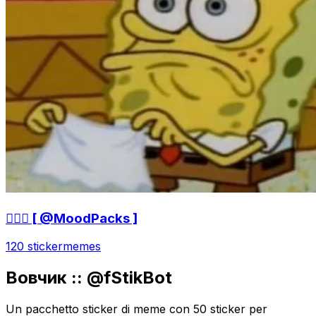
🤷🏻‍♀ [ @MoodPacks ]
120 sticker
memes
Вовчик :: @fStikBot
Un pacchetto sticker di meme con 50 sticker per