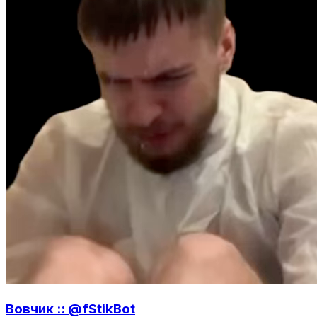
Вовчик :: @fStikBot