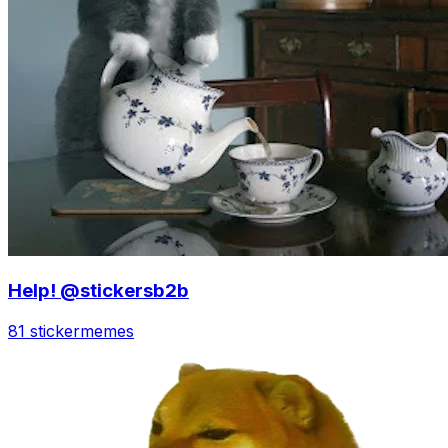
Help! @stickersb2b
81 sticker
memes