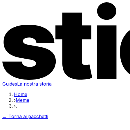
Guides
La nostra storia
Home
›
Meme
›
.
← Torna ai pacchetti