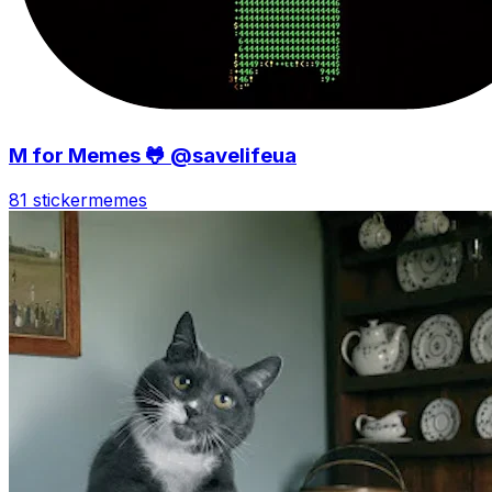
M for Memes 🐸 @savelifeua
81 sticker
memes