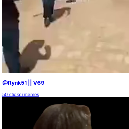
@Rynk51 || V69
50 sticker
memes