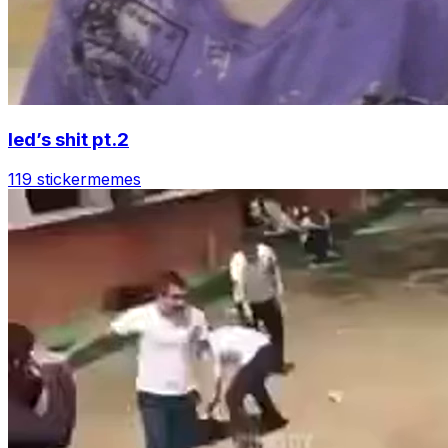
led’s shit pt.2
119 sticker
memes