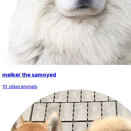
melker the samoyed
10 stiker
animals