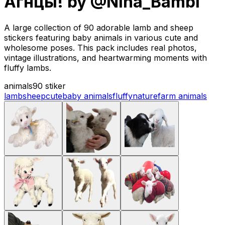
Агнцы! by @Nina_Bambi
A large collection of 90 adorable lamb and sheep
stickers featuring baby animals in various cute and
wholesome poses. This pack includes real photos,
vintage illustrations, and heartwarming moments with
fluffy lambs.
animals
90 stiker
lamb
sheep
cute
baby animals
fluffy
nature
farm animals