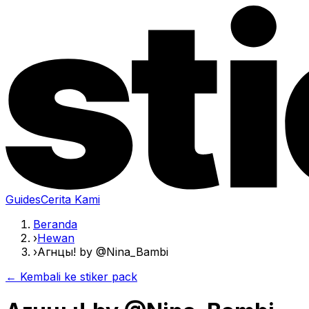
Guides
Cerita Kami
Beranda
›
Hewan
›
Агнцы! by @Nina_Bambi
← Kembali ke stiker pack