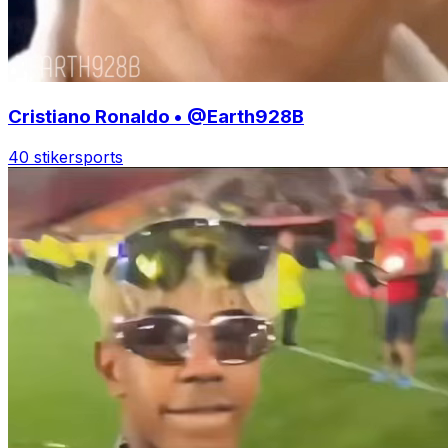
Cristiano Ronaldo • @Earth928B
40 stiker
sports