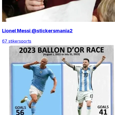
Lionel Messi @stickersmania2
67 stiker
sports