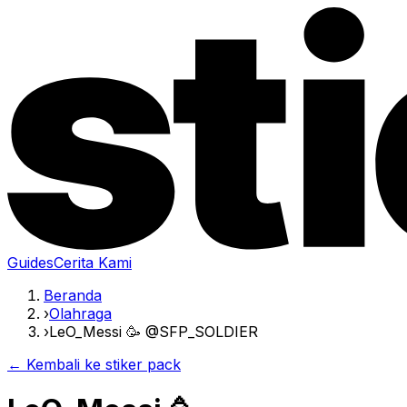
Guides
Cerita Kami
Beranda
›
Olahraga
›
LeO_Messi 🥳 @SFP_SOLDIER
← Kembali ke stiker pack