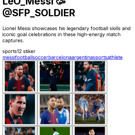
LeO_Messi 🥳
@SFP_SOLDIER
Lionel Messi showcases his legendary football skills and
iconic goal celebrations in these high-energy match
captures.
sports
12 stiker
messi
football
soccer
barcelona
argentina
sports
athlete